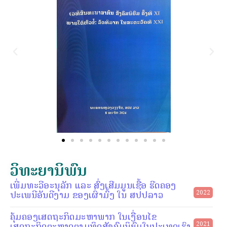
ວິທະຍານິພົນ
ເພີ່ມທະວີອະນຸລັກ ແລະ ສົ່ງເສີມມູນເຊື້ອ ຮີດຄອງ
ປະເພນີອັນດີງາມ ຂອງເຜົ່າມົ້ງ ໃນ ສປປລາວ
2022
ຄຸ້ມຄອງເສດຖະກິດມະຫາພາກ ໃນເງື່ອນໄຂ
ເສດຖະກິດຕະຫຼາດຕາມທິດສັງຄົມນິຍົມໃນປະເທດເຮົາ
2021