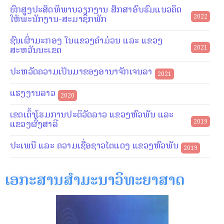
ຍົກສູງປະສິດທິພາບວຽກງານ ສຶກສາອົບຮົມແນວຄິດ
ໃຫ້ພະນັກງານ-ສະມາຊິກພັກ
2022
ຊົນເຜົ່າມະກອງ ໃນແຂວງຄຳມ່ວນ ແລະ ແຂວງ
ສະຫວັນນະເຂດ
2021
ປະຫວັດຄວາມເປັນມາຂອງອານາຈັກເຈນລາ
2021
ແຮງງານລາວ
2020
ເຂດເຕົ້າໂຮມການປະຕິວັດລາວ ແຂວງຫົວພັນ ແລະ
ແຂວງຜົ້ງສາລີ
2019
ປະເພນີ ແລະ ຄວາມເຊື່ອຊາວໄຕແດງ ແຂວງຫົວພັນ
2019
ເອກະສານສຳມະນາວິທະຍາສາດ