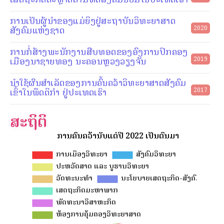
ການເປັນຜູ້ນຳຂອງແມ່ຍິງຢູ່ສະຖາບັນວິທະຍາສາດ
ສັງຄົມແຫ່ງຊາດ
2020
ການກໍ່ສ້າງພະນັກງານສືບທອດຂອງອົງການປົກຄອງ
ເມືອງນາຊາຍທອງ ນະຄອນຫຼວງວຽງຈັນ
2019
ນຳໃຊ້ຜົນສຳເລັດຂອງການຄົ້ນຄວ້າວິທະຍາສາດສັງຄົມ
ເຂົ້າໃນພຶດຕິກຳ ຢູ່ປະເທດເຮົາ
2017
ສະຖິຕິ