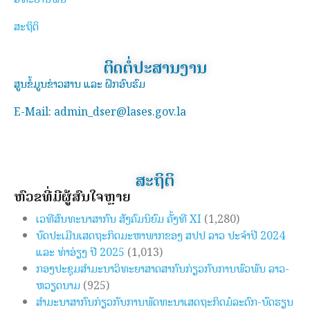
ສະຖິຕິ
ຕິດຕໍ່ປະສານງານ
ສູນຂໍ້ມູນຂ່າວສານ ແລະ ຝຶກອົບຮົມ
E-Mail: admin_dser@lases.gov.la
ສະຖິຕິ
ຫົວຂໍ້ທີ່ມີຜູ້ສົນໃຈຫຼາຍ
ເວທີສົນທະນາສາກົນ ສັງຄົມນິຍົມ ຄັ້ງທີ XI
(1,280)
ບົດປະເມີນເສດຖະກິດມະຫາພາກຂອງ ສປປ ລາວ ປະຈຳປີ 2024
ແລະ ທ່າອ່ຽງ ປີ 2025
(1,013)
ກອງປະຊຸມສຳມະນາວິທະຍາສາດສາກົນກ່ຽວກັບການພົວພັນ ລາວ-
ຫວຽດນາມ
(925)
ສຳມະນາສາກົນກ່ຽວກັບການພັດທະນາເສດຖະກິດມໍລະດົກ-ບົດຮຽນ