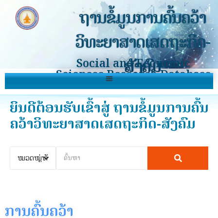
ຖານຂໍ້ມູນການຄົ້ນຄວ້າ
ວິທະຍາສາດເສດຖະກິດ-
ສັງຄົມ
Social and Economic
Sciences Research Database
ຍິນດີຕ້ອນຮັບເຂົ້າສູ່ ຖານຂໍ້ມູນການຄົ້ນ
ຄວ້າວິທະຍາສາດເສດຖະກິດ-ສັງຄົມ
ການຄົ້ນຄວ້າ