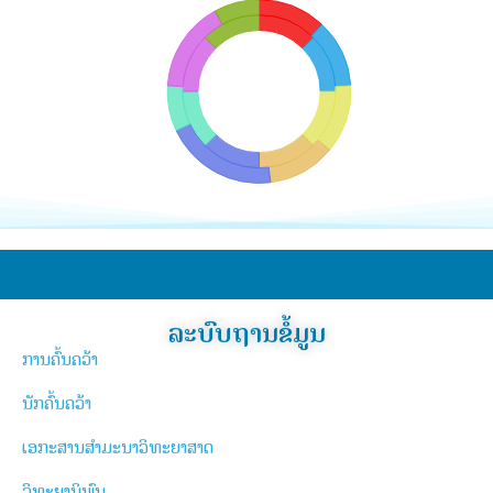
ລະບົບຖານຂໍ້ມູນ
ການຄົ້ນຄວ້າ
ນັກຄົ້ນຄວ້າ
ເອກະສານສຳມະນາວິທະຍາສາດ
ວິທະຍານິພົນ