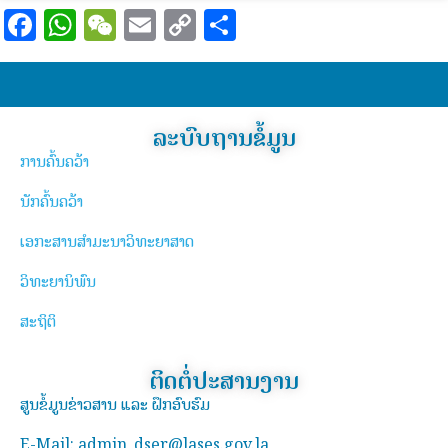
Facebook
WhatsApp
WeChat
Email
Copy
Share
Link
ລະບົບຖານຂໍ້ມູນ
ການຄົ້ນຄວ້າ
ນັກຄົ້ນຄວ້າ
ເອກະສານສຳມະນາວິທະຍາສາດ
ວິທະຍານິພົນ
ສະຖິຕິ
ຕິດຕໍ່ປະສານງານ
ສູນຂໍ້ມູນຂ່າວສານ ແລະ ຝຶກອົບຮົມ
E-Mail: admin_dser@lases.gov.la