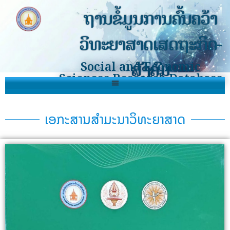
ຖານຂໍ້ມູນການຄົ້ນຄວ້າ
ວິທະຍາສາດເສດຖະກິດ-
ສັງຄົມ
Social and Economic
Sciences Research Database
ເອກະສານສຳມະນາວິທະຍາສາດ