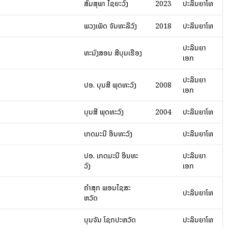
ສົມສຸພາ ໄຊຍະວົງ
2023
ປະລິນຍາໂທ
ພວງເພັດ ຈັນທະລີວົງ
2018
ປະລິນຍາໂທ
ປະລິນຍາ
ທະນົງສອນ ສີບຸນເຮືອງ
ເອກ
ປະລິນຍາ
ປອ. ບຸນສີ ພຸດທະວົງ
2008
ເອກ
ບຸນສີ ພຸດທະວົງ
2004
ປະລິນຍາໂທ
ເກດມະນີ ອິນທະວົງ
ປະລິນຍາໂທ
ປອ. ເກດມະນີ ອິນທະ
ປະລິນຍາ
ວົງ
ເອກ
ຄຳສຸກ ພອນໄຊສະ
ປະລິນຍາໂທ
ຫວັດ
ບຸນຈັນ ໂຊກປະຫວັດ
ປະລິນຍາໂທ