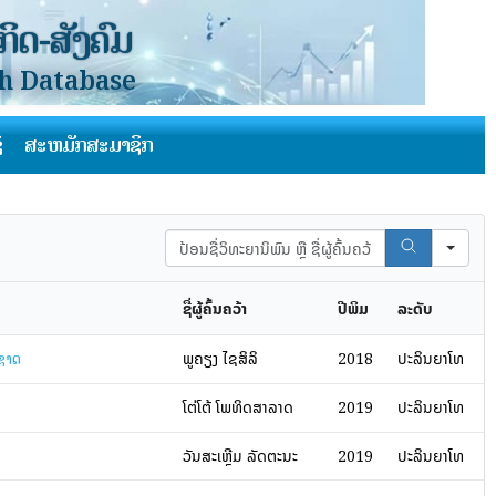
ິດ-ສັງຄົມ
ch Database
້
ສະຫມັກສະມາຊິກ
Search
ຊື່ຜູ້ຄົ້ນຄວ້າ
ປີພິມ
ລະດັບ
ພູຄຽງ ໄຊສິລິ
2018
ປະລິນຍາໂທ
ຊາດ
ໂຕ່ໂຕ້ ໂພທິດສາລາດ
2019
ປະລິນຍາໂທ
ວັນສະເຫຼີມ ລັດຕະນະ
2019
ປະລິນຍາໂທ