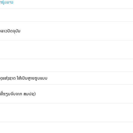
ວໜຸ່ມລາວ
ມລາວປັດຈຸບັນ
ອງແຫ່ງຊາດ ໃຫ້ເປັນຫຼາຍຮູບແບບ
ສາທີ່ຮຽນຈົບຈາກ ສມປຊ)