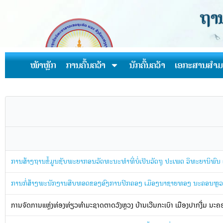
ຖານ
ໜ້າຫຼັກ
ການຄົ້ນຄວ້າ
ນັກຄົ້ນຄວ້າ
ເອກະສານສຳມ
ການສ້າງຖານຂໍ້ມູນຊັບພະຍາກອນວັດທະນະທຳທີ່ບໍ່ເປັນວັດຖຸ ປະເພດ ວິທະຍານິພ
ການກໍ່ສ້າງພະນັກງານສືບທອດຂອງອົງການປົກຄອງ ເມືອງນາຊາຍທອງ ນະຄອນຫຼວ
ການຈັດການແຫຼ່ງທ່ອງທ່ຽວທຳມະຊາດຕາດວັງຫຼວງ ບ້ານເວີນກະເບົາ ເມືອງປາກງື່ມ ນະ