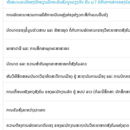
ທັດສະນະຄະຕິຂອງນັກຮຽນມັດທະຍົມສົມບູນວຽງຈັນ ຊັ້ນ ມ.7 ຕໍ່ກັບການອ່ານຂອງໄ
ການພັດທະນາສວນກາເຟໃຫ້ກາຍເປັນແຫຼ່ງທ່ອງທ່ຽວກະສິກຳແບບຍືນຍົງ
ບົດບາດຂອງຂໍ້ມູນຂ່າວສານ ແລະ ຫໍສະໝຸດ ຕໍ່ກັບການພັດທະນາຂອງວິທະຍາສາດສັງຄົ
ພາສາປາລີ ແລະ ການສຶກສາພຸດທະສາສະໜາ
ບົດບາດ ແລະ ຄວາມສຳຄັນພຸດທະສາສະໜາຕໍ່ສັງຄົມລາວ
ຫັນວິທີສິດສອນບັນດາວິຊາທິດສະດີການເມືອງ ຢູ່ ສະຖາບັນການເມືອງ ແລະ ການປົກຄ
ການເຄື່ອນເໜັງທາງສັງຄົມ ຂອງພະນັກງານລັດ ຢູ່ ສປປ ລາວ (ກໍລະນີສຶກສາ: ນັກສຶກ
ການຂົນສົ່ງລະຫວ່າງປະເທດ
ຄວາມຕ້ອງການພັດທະນາຕົນເອງ ຂອງພະນັກງານສະຖາບັນວິທະຍາສາດສັງຄົມແຫ່ງຊາດ