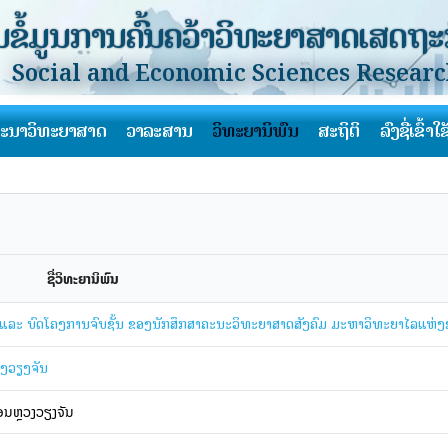
ຂໍ້ມູນການຄົ້ນຄວ້າວິທະຍາສາດເສດຖະກ
Social and Economic Sciences Resear
ະນາວິທະຍາສາດ
ວາລະສານ
ວິທະຍານິພົນ
ສະຖິຕິ
ລົງຊື່ເຂົ້າໃຊ
ຊື່ວິທະຍານິພົນ
ົນ ແລະ ບົດໂຄງການຈົບຊັ້ນ ຂອງນັກສຶກສາຄະນະວິທະຍາສາດສັງຄົມ ມະຫາວິທະຍາໄລແຫ່ງ
ງວຽງຈັນ
ຄອນຫຼວງວຽງຈັນ