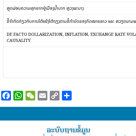
ຫຼຸດຜ່ອນຄວາມທຸກຍາກຢູ່ເມືອງນ້ຳບາກ ຫຼວງພະບາງ
ຂໍ້ຈຳກັດກ່ຽວກັບການໂຕ້ແຍ້ງໂຕ້ຖຽງຕາມຂໍ້ກຳນົດຂອງກົດໝາຍລາວ ແລະ ຫວຽດນາ
DE FACTO DOLLARIZATION, INFLATION, EXCHANGE RATE VOL
CAUSALITY
Facebook
WhatsApp
WeChat
Email
Copy
Share
Link
ລະບົບຖານຂໍ້ມູນ