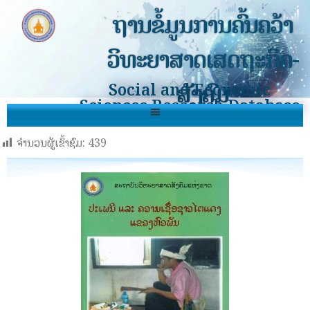
ຖານຂໍ້ມູນການຄົ້ນຄວ້າ
ວິທະຍາສາດເສດຖະກິດ-
ສັງຄົມ
Social and Economic
Sciences Research Database
ຈຳນວນຜູ້ເຂົ້າຊົມ:
439