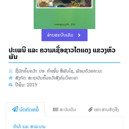
ອ່ານສະບັບເຕັມ
ປະເພນີ ແລະ ຄວາມເຊື່ອຊາວໄຕແດງ ແຂວງຫົວ
ພັນ
ຊື່ນັກຄົ້ນຄວ້າ: ປອ. ຄຳໝັ້ນ ສີພັນໄຊ, ພ້ອມດ້ວຍຄະນະ
ສັງກັດ: ສະຖາບັນຄົ້ນຄວ້າສັງຄົມວິທະຍາ
ປີພິມ: 2019
ບົດຄັດຫຍໍ້
ສະບັບເຕັມ
ເອກະສານອ້າງອີງ
ຄຳນຳ ແລະ ສາລະບານ