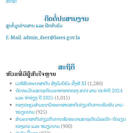
ສະຖິຕິ
ຕິດຕໍ່ປະສານງານ
ສູນຂໍ້ມູນຂ່າວສານ ແລະ ຝຶກອົບຮົມ
E-Mail: admin_dser@lases.gov.la
ສະຖິຕິ
ຫົວຂໍ້ທີ່ມີຜູ້ສົນໃຈຫຼາຍ
ເວທີສົນທະນາສາກົນ ສັງຄົມນິຍົມ ຄັ້ງທີ XI
(1,280)
ບົດປະເມີນເສດຖະກິດມະຫາພາກຂອງ ສປປ ລາວ ປະຈຳປີ 2024
ແລະ ທ່າອ່ຽງ ປີ 2025
(1,015)
ກອງປະຊຸມສຳມະນາວິທະຍາສາດສາກົນກ່ຽວກັບການພົວພັນ ລາວ-
ຫວຽດນາມ
(925)
ສຳມະນາສາກົນກ່ຽວກັບການພັດທະນາເສດຖະກິດມໍລະດົກ-ບົດຮຽນ
ຂອງລາວ ແລະ ຫວຽດນາມ
(900)