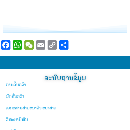
Facebook
WhatsApp
WeChat
Email
Copy
Share
Link
ລະບົບຖານຂໍ້ມູນ
ການຄົ້ນຄວ້າ
ນັກຄົ້ນຄວ້າ
ເອກະສານສຳມະນາວິທະຍາສາດ
ວິທະຍານິພົນ