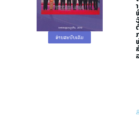
າ
ພ
ວ
ຕໍ
ອ່ານສະບັບເຕັມ
ສ