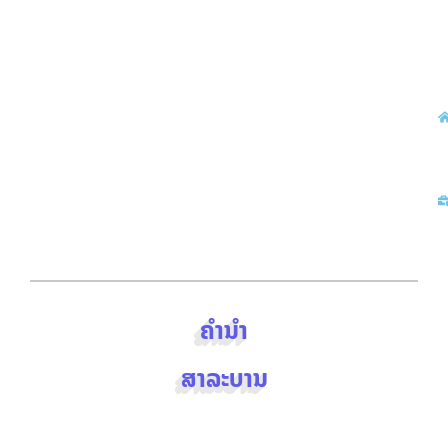
ຄຳນຳ
ຄຳນຳ
ສາລະບານ
ສາລະບານ