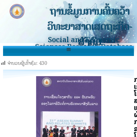
ຖານຂໍ້ມູນການຄົ້ນຄວ້າ
ວິທະຍາສາດເສດຖະກິດ-
ສັງຄົມ
Social and Economic
Sciences Research Database
ຈຳນວນຜູ້ເຂົ້າຊົມ:
430
ເ
ຜ