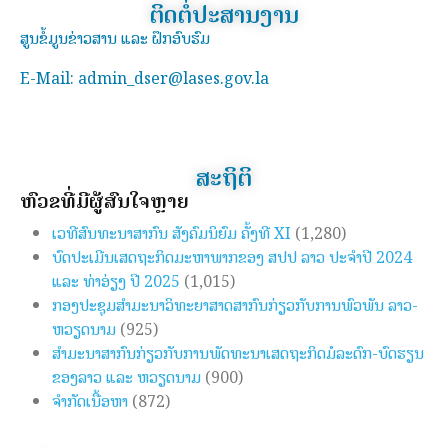
ຕິດຕໍ່ປະສານງານ
ສູນຂໍ້ມູນຂ່າວສານ ແລະ ຝຶກອົບຮົມ
E-Mail: admin_dser@lases.gov.la
ສະຖິຕິ
ຫົວຂໍ້ທີ່ມີຜູ້ສົນໃຈຫຼາຍ
ເວທີສົນທະນາສາກົນ ສັງຄົມນິຍົມ ຄັ້ງທີ XI
(1,280)
ບົດປະເມີນເສດຖະກິດມະຫາພາກຂອງ ສປປ ລາວ ປະຈຳປີ 2024
ແລະ ທ່າອ່ຽງ ປີ 2025
(1,015)
ກອງປະຊຸມສຳມະນາວິທະຍາສາດສາກົນກ່ຽວກັບການພົວພັນ ລາວ-
ຫວຽດນາມ
(925)
ສຳມະນາສາກົນກ່ຽວກັບການພັດທະນາເສດຖະກິດມໍລະດົກ-ບົດຮຽນ
ຂອງລາວ ແລະ ຫວຽດນາມ
(900)
ຈຳກັດເນື້ອຫາ
(872)