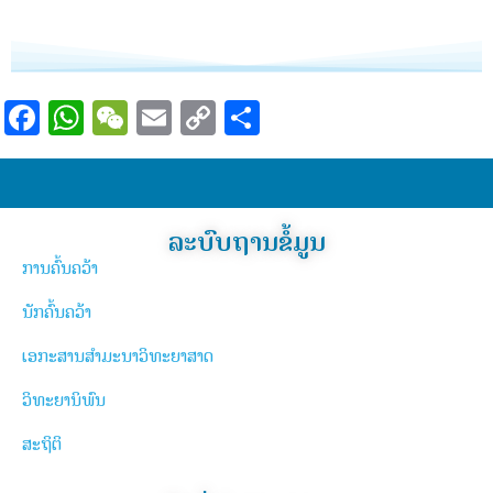
Facebook
WhatsApp
WeChat
Email
Copy
Share
Link
ລະບົບຖານຂໍ້ມູນ
ການຄົ້ນຄວ້າ
ນັກຄົ້ນຄວ້າ
ເອກະສານສຳມະນາວິທະຍາສາດ
ວິທະຍານິພົນ
ສະຖິຕິ