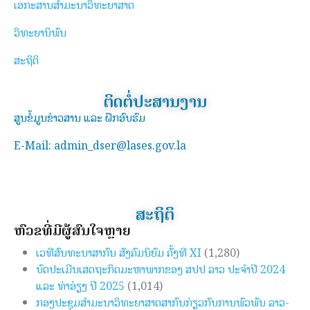
ເອກະສານສຳມະນາວິທະຍາສາດ
ວິທະຍານິພົນ
ສະຖິຕິ
ຕິດຕໍ່ປະສານງານ
ສູນຂໍ້ມູນຂ່າວສານ ແລະ ຝຶກອົບຮົມ
E-Mail: admin_dser@lases.gov.la
ສະຖິຕິ
ຫົວຂໍ້ທີ່ມີຜູ້ສົນໃຈຫຼາຍ
ເວທີສົນທະນາສາກົນ ສັງຄົມນິຍົມ ຄັ້ງທີ XI
(1,280)
ບົດປະເມີນເສດຖະກິດມະຫາພາກຂອງ ສປປ ລາວ ປະຈຳປີ 2024
ແລະ ທ່າອ່ຽງ ປີ 2025
(1,014)
ກອງປະຊຸມສຳມະນາວິທະຍາສາດສາກົນກ່ຽວກັບການພົວພັນ ລາວ-