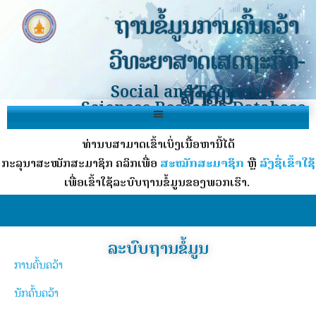
ຖານຂໍ້ມູນການຄົ້ນຄວ້າ
ວິທະຍາສາດເສດຖະກິດ-
ສັງຄົມ
Social and Economic
Sciences Research Database
ທ່ານບໍ່ສາມາດເຂົ້າເບິ່ງເນື້ອຫານີ້ໄດ້
ກະລຸນາສະໝັກສະມາຊິກ ຄລິກເພື່ອ
ສະໝັກສະມາຊິກ
ຫຼື
ລົງຊື່ເຂົ້າໃຊ້
ເພື່ອເຂົ້າໃຊ້ລະບົບຖານຂໍ້ມູນຂອງພວກເຮົາ.
ລະບົບຖານຂໍ້ມູນ
ການຄົ້ນຄວ້າ
ນັກຄົ້ນຄວ້າ