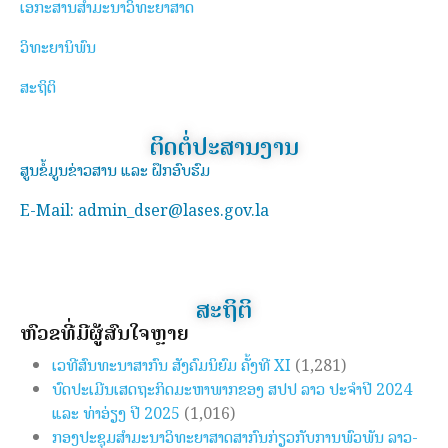
ເອກະສານສຳມະນາວິທະຍາສາດ
ວິທະຍານິພົນ
ສະຖິຕິ
ຕິດຕໍ່ປະສານງານ
ສູນຂໍ້ມູນຂ່າວສານ ແລະ ຝຶກອົບຮົມ
E-Mail: admin_dser@lases.gov.la
ສະຖິຕິ
ຫົວຂໍ້ທີ່ມີຜູ້ສົນໃຈຫຼາຍ
ເວທີສົນທະນາສາກົນ ສັງຄົມນິຍົມ ຄັ້ງທີ XI
(1,281)
ບົດປະເມີນເສດຖະກິດມະຫາພາກຂອງ ສປປ ລາວ ປະຈຳປີ 2024
ແລະ ທ່າອ່ຽງ ປີ 2025
(1,016)
ກອງປະຊຸມສຳມະນາວິທະຍາສາດສາກົນກ່ຽວກັບການພົວພັນ ລາວ-