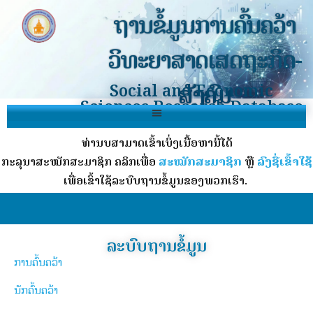
ຖານຂໍ້ມູນການຄົ້ນຄວ້າ
ວິທະຍາສາດເສດຖະກິດ-
ສັງຄົມ
Social and Economic
Sciences Research Database
ທ່ານບໍ່ສາມາດເຂົ້າເບິ່ງເນື້ອຫານີ້ໄດ້
ກະລຸນາສະໝັກສະມາຊິກ ຄລິກເພື່ອ
ສະໝັກສະມາຊິກ
ຫຼື
ລົງຊື່ເຂົ້າໃຊ້
ເພື່ອເຂົ້າໃຊ້ລະບົບຖານຂໍ້ມູນຂອງພວກເຮົາ.
ລະບົບຖານຂໍ້ມູນ
ການຄົ້ນຄວ້າ
ນັກຄົ້ນຄວ້າ