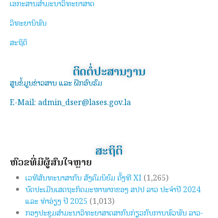
ເອກະສານສຳມະນາວິທະຍາສາດ
ວິທະຍານິພົນ
ສະຖິຕິ
ຕິດຕໍ່ປະສານງານ
ສູນຂໍ້ມູນຂ່າວສານ ແລະ ຝຶກອົບຮົມ
E-Mail: admin_dser@lases.gov.la
ສະຖິຕິ
ຫົວຂໍ້ທີ່ມີຜູ້ສົນໃຈຫຼາຍ
ເວທີສົນທະນາສາກົນ ສັງຄົມນິຍົມ ຄັ້ງທີ XI
(1,265)
ບົດປະເມີນເສດຖະກິດມະຫາພາກຂອງ ສປປ ລາວ ປະຈຳປີ 2024
ແລະ ທ່າອ່ຽງ ປີ 2025
(1,013)
ກອງປະຊຸມສຳມະນາວິທະຍາສາດສາກົນກ່ຽວກັບການພົວພັນ ລາວ-