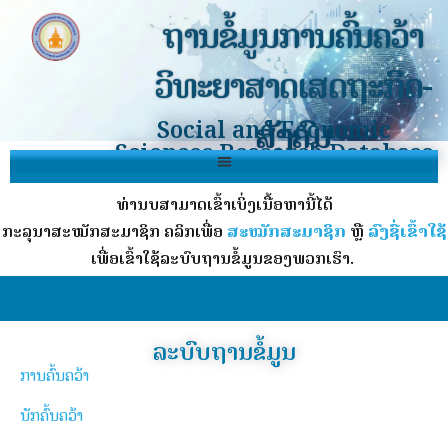
ຖານຂໍ້ມູນການຄົ້ນຄວ້າ
ວິທະຍາສາດເສດຖະກິດ-
ສັງຄົມ
Social and Economic
Sciences Research Database
ທ່ານບໍ່ສາມາດເຂົ້າເບິ່ງເນື້ອຫານີ້ໄດ້
ກະລຸນາສະໝັກສະມາຊິກ ຄລິກເພື່ອ
ສະໝັກສະມາຊິກ
ຫຼື
ລົງຊື່ເຂົ້າໃຊ້
ເພື່ອເຂົ້າໃຊ້ລະບົບຖານຂໍ້ມູນຂອງພວກເຮົາ.
ລະບົບຖານຂໍ້ມູນ
ການຄົ້ນຄວ້າ
ນັກຄົ້ນຄວ້າ