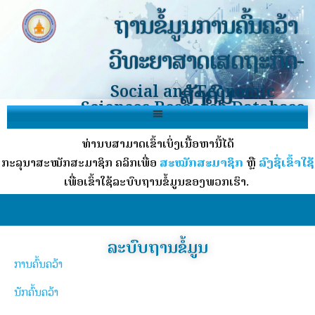
ຖານຂໍ້ມູນການຄົ້ນຄວ້າ
ວິທະຍາສາດເສດຖະກິດ-
ສັງຄົມ
Social and Economic
Sciences Research Database
ທ່ານບໍ່ສາມາດເຂົ້າເບິ່ງເນື້ອຫານີ້ໄດ້
ກະລຸນາສະໝັກສະມາຊິກ ຄລິກເພື່ອ
ສະໝັກສະມາຊິກ
ຫຼື
ລົງຊື່ເຂົ້າໃຊ້
ເພື່ອເຂົ້າໃຊ້ລະບົບຖານຂໍ້ມູນຂອງພວກເຮົາ.
ລະບົບຖານຂໍ້ມູນ
ການຄົ້ນຄວ້າ
ນັກຄົ້ນຄວ້າ