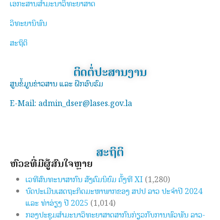
ເອກະສານສຳມະນາວິທະຍາສາດ
ວິທະຍານິພົນ
ສະຖິຕິ
ຕິດຕໍ່ປະສານງານ
ສູນຂໍ້ມູນຂ່າວສານ ແລະ ຝຶກອົບຮົມ
E-Mail: admin_dser@lases.gov.la
ສະຖິຕິ
ຫົວຂໍ້ທີ່ມີຜູ້ສົນໃຈຫຼາຍ
ເວທີສົນທະນາສາກົນ ສັງຄົມນິຍົມ ຄັ້ງທີ XI
(1,280)
ບົດປະເມີນເສດຖະກິດມະຫາພາກຂອງ ສປປ ລາວ ປະຈຳປີ 2024
ແລະ ທ່າອ່ຽງ ປີ 2025
(1,014)
ກອງປະຊຸມສຳມະນາວິທະຍາສາດສາກົນກ່ຽວກັບການພົວພັນ ລາວ-